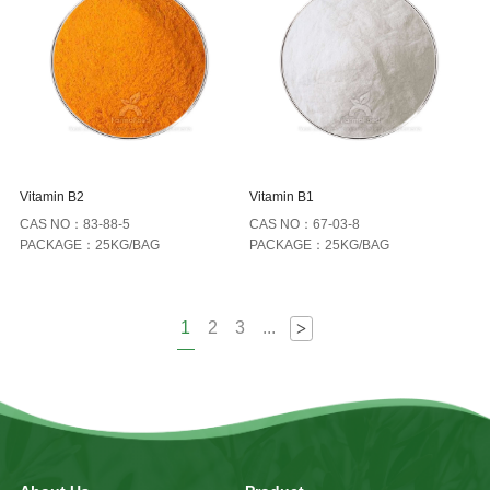
Vitamin B2
Vitamin B1
CAS NO：83-88-5
CAS NO：67-03-8
PACKAGE：25KG/BAG
PACKAGE：25KG/BAG
1
2
3
...
>