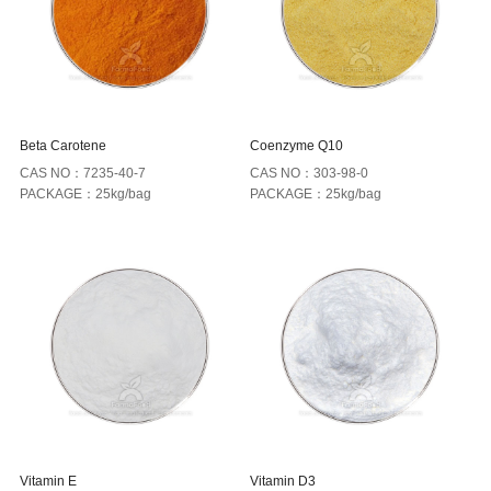
Beta Carotene
Coenzyme Q10
CAS NO：7235-40-7
CAS NO：303-98-0
PACKAGE：25kg/bag
PACKAGE：25kg/bag
Vitamin E
Vitamin D3