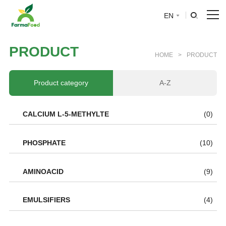
EN
HOME
P
R
O
D
U
C
T
HOME
>
PRODUCT
About Us
Product category
A-Z
Product
CALCIUM L-5-METHYLTE
(0)
Why choose us
PHOSPHATE
(10)
BLOG
AMINOACID
(9)
News
EMULSIFIERS
(4)